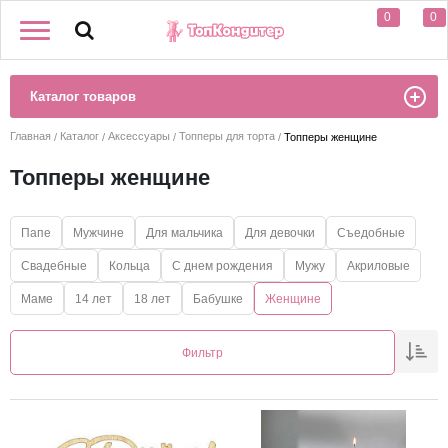
0
0
Каталог товаров
Главная
Каталог
Аксессуары
Топперы для торта
Топперы женщине
Топперы женщине
Папе
Мужчине
Для мальчика
Для девочки
Съедобные
Свадебные
Кольца
С днем рождения
Мужу
Акриловые
Маме
14 лет
18 лет
Бабушке
Женщине
Фильтр