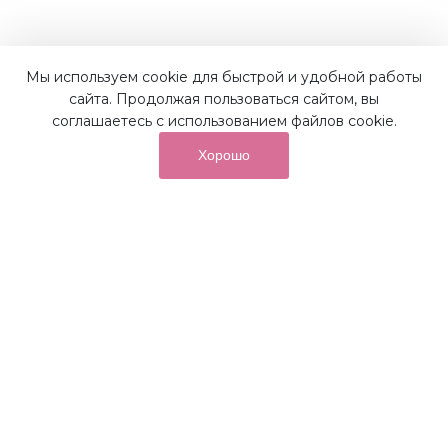
Мы используем cookie для быстрой и удобной работы
Наши преимущества
сайта. Продолжая пользоваться сайтом, вы
соглашаетесь с использованием файлов cookie.
Хорошо
от суммы покупок на бонусный
До 10%
счет
Получайте до 10% бонусов с первой покупки и
используйте их для последующих покупок в наших
магазинах и на сайте.