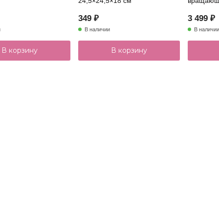
24,5×24,5×18 см
вращающ
349 ₽
3 499 ₽
и
В наличии
В наличи
В корзину
В корзину