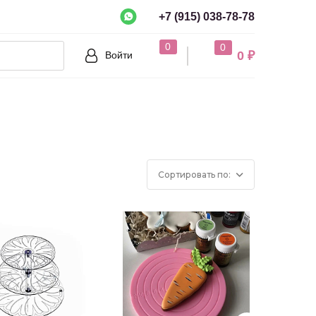
+7 (915) 038-78-78
рно?
0
0
0 ₽
Войти
Нет
Сортировать по: