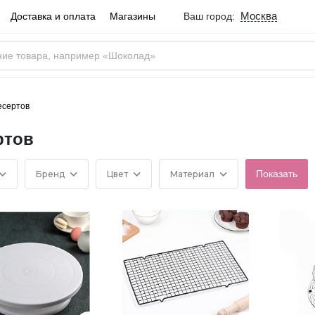
Москва
Доставка и оплата
Магазины
Ваш город:
Город определен ве
Москва
Россия
Да
есертов
ртов
Бренд
Цвет
Материал