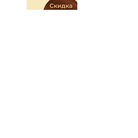
от суммы
Дос
До 10%