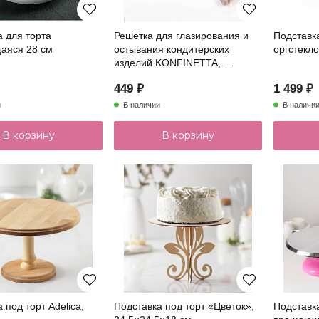
а для торта
Решётка для глазирования и
Подставка
аяся 28 см
остывания кондитерских
оргстекло
изделий KONFINETTA,
40×25×1,5 см
449 ₽
1 499 ₽
и
В наличии
В наличи
В корзину
В корзину
 под торт Adelica,
Подставка под торт «Цветок»,
Подставк