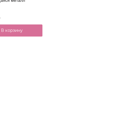
аяся металл
и
В корзину