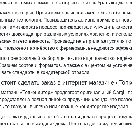
олько весомых причин, по которым стоит выбрать кондитерс
качество сырья. Производитель использует только отборные
онные технологии. Производитель активно применяет новые
т оптимизировать процесс производства и улучшить качеств
истик шоколада при различных условиях хранения и исполь
еская ответственность. Производитель прилагает усилия по
а. Налажено партнёрство с фермерами, внедряются эффект
 это превосходный выбор для тех, кто ищет качество, надё
бразием сортов и форматов, а также с акцентом на устойчи
ивать стандарты в кондитерской отрасли.
стоит сделать заказ в интернет-магазине «Топ
-магазин «Топкондитер» предлагает оригинальный Cargill п
 представлена полная линейка продукции бренда, что позв
дь то глазурь, выпечка или сложные кондитерские изделия.
доставка и удобные способы оплаты делают процесс покуп
чки страны, не выходя из дома. Цены на доставку невысоки