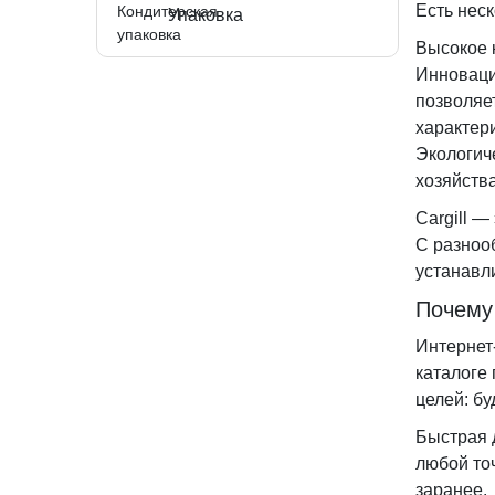
Есть неск
Упаковка
Высокое 
Инноваци
позволяе
характер
Экологич
хозяйств
Cargill —
С разноо
устанавл
Почему 
Интернет
каталоге
целей: бу
Быстрая 
любой то
заранее.