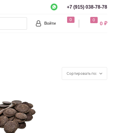
+7 (915) 038-78-78
рно?
0
0
0 ₽
Войти
Нет
Сортировать по: