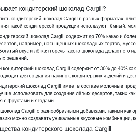
ывает кондитерский шоколад Cargill?
ить кондитерский шоколад Cargill в разных форматах: плитки
ения такой кондитерской продукции используют тёмный, мо
ондитерский шоколад Cargill содержит до 70% какао и боле
есертов, например, насыщенных шоколадных тортов, муссов,
 Богатый вкус и лёгкая горечь такого шоколада делают его
ых решений.
кондитерский шоколад Cargill содержит от 30% до 40% кака
подходит для создания начинок, кондитерских изделий и де
дитерский шоколад Cargill имеет в составе молочные проду
учше использовать для создания лёгких десертов, таких как
я с фруктами и ягодами.
шоколад Cargill с разнообразными добавками, такими как о
азию можно создавать уникальные вкусовые комбинации, к
ества кондитерского шоколада Cargill