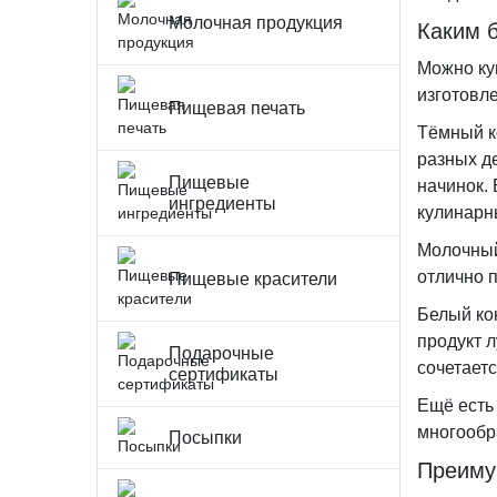
Молочная продукция
Каким б
Можно куп
изготовл
Пищевая печать
Тёмный к
разных д
Пищевые
начинок.
ингредиенты
кулинарн
Молочный 
отлично 
Пищевые красители
Белый кон
продукт л
Подарочные
сочетаетс
сертификаты
Ещё есть 
многообр
Посыпки
Преимущ