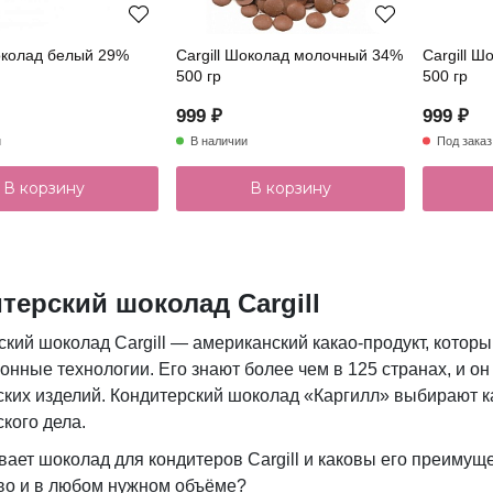
Шоколад белый 29%
Cargill Шоколад молочный 34%
Cargill 
500 гр
500 гр
999 ₽
999 ₽
и
В наличии
Под заказ
В корзину
В корзину
терский шоколад Cargill
кий шоколад Cargill — американский какао-продукт, которы
онные технологии. Его знают более чем в 125 странах, и о
ских изделий. Кондитерский шоколад «Каргилл» выбирают к
кого дела.
вает шоколад для кондитеров Cargill и каковы его преимущ
во и в любом нужном объёме?