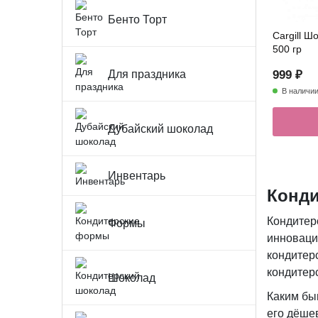
Бенто Торт
Cargill 
500 гр
Для праздника
999 ₽
В наличи
Дубайский шоколад
Инвентарь
Конди
Кондитерс
Формы
инноваци
кондитер
кондитерс
Шоколад
Каким бы
его дёше