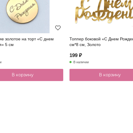
е золотое на торт «С днем
Топпер боковой «С Днем Рожде
я» 5 см
см*8 см, Золото
199 ₽
и
В наличии
В корзину
В корзину