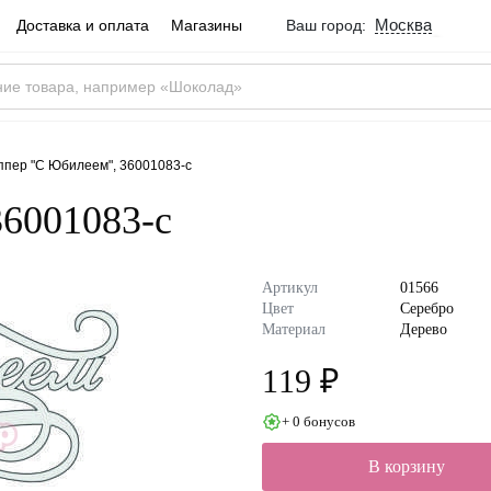
Москва
Доставка и оплата
Магазины
Ваш город:
Город определен ве
Москва
Россия
Да
ппер "С Юбилеем", 36001083-с
36001083-с
Артикул
01566
Цвет
Серебро
Материал
Дерево
119 ₽
+ 0 бонусов
В корзину