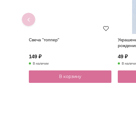
Свеча "топпер"
Украшени
рождени
149 ₽
49 ₽
В наличии
В наличи
В корзину