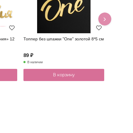
ния» 12
Топпер без шпажки "One" золотой 8*5 см
Топпер акр
36001001-з
89 ₽
199 ₽
В наличии
В наличии
В корзину