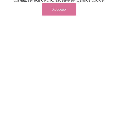
соглашаетесь с использованием файлов cookie.
Хорошо
от суммы покупок на бонусный
До 10%
счет
Получайте до 10% бонусов с первой покупки и
используйте их для последующих покупок в наших
магазинах и на сайте.