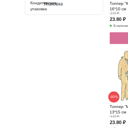
Топпер "К
Упаковка
16*10 см
119 ₽
23.80 ₽
В наличи
-80%
Топпер "
13*15 см
119 ₽
23.80 ₽