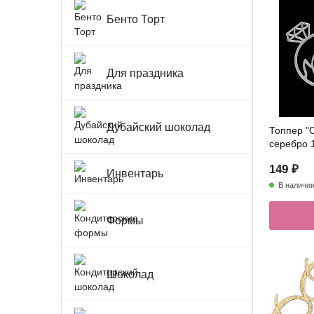
Бенто Торт
Для праздника
Дубайский шоколад
Топпер "
серебро 
149 ₽
Инвентарь
В наличи
Формы
Шоколад