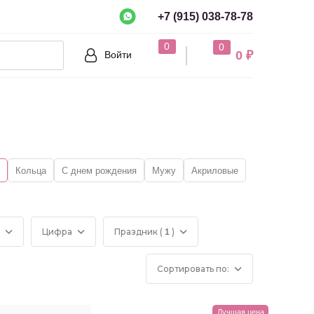
+7 (915) 038-78-78
рно?
0
0
0 ₽
Войти
Нет
Кольца
С днем рождения
Мужу
Акриловые
Цифра
Праздник (
)
1
Сортировать по:
Лучшая цена