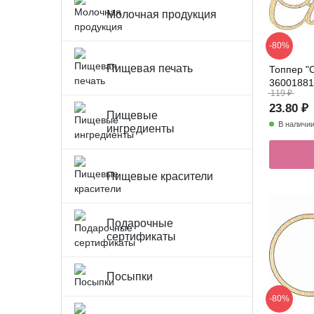
Молочная продукция
-80%
Пищевая печать
Топпер "
36001881
119 ₽
23.80 ₽
Пищевые
В наличи
ингредиенты
Пищевые красители
Подарочные
сертификаты
Посыпки
-80%