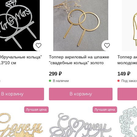
Обручальные кольца"
Топпер акриловый на шпажке
Топпер а
13*10 см
"свадебные кольца" золото
молодоже
299 ₽
149 ₽
и
В наличии
Под заказ
В корзину
В корзину
Лучшая цена
Лучшая цена