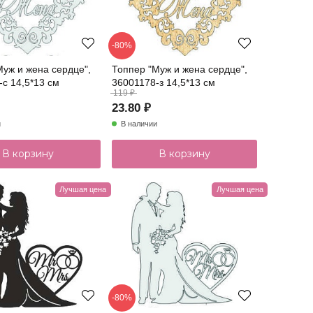
-80%
Муж и жена сердце",
Топпер "Муж и жена сердце",
с 14,5*13 см
36001178-з 14,5*13 см
119 ₽
23.80 ₽
и
В наличии
В корзину
В корзину
Лучшая цена
Лучшая цена
-80%