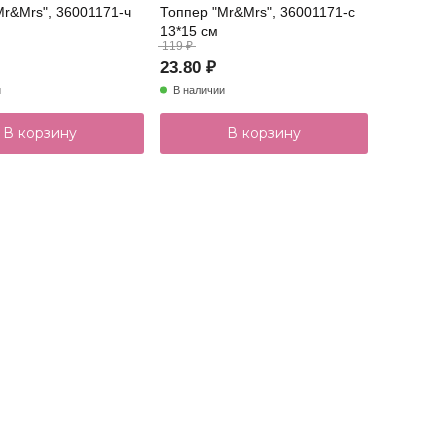
Mr&Mrs", 36001171-ч
Топпер "Mr&Mrs", 36001171-с
13*15 см
119 ₽
23.80 ₽
и
В наличии
В корзину
В корзину