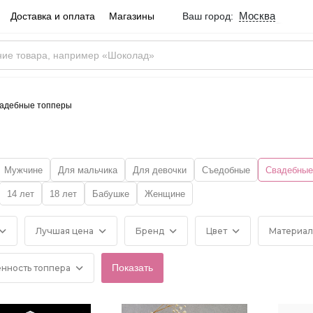
Москва
Доставка и оплата
Магазины
Ваш город:
Город определен ве
Москва
Россия
Да
адебные топперы
Мужчине
Для мальчика
Для девочки
Съедобные
Свадебные
14 лет
18 лет
Бабушке
Женщине
Лучшая цена
Бренд
Цвет
Материал
нность топпера