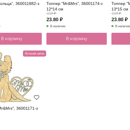
ольца", 360011882-з
Топпер "Mr&Mrs", 36001174-с
Топпер "
12*14 см
13*15 см
119 ₽
119 ₽
23.80 ₽
23.80 ₽
и
В наличии
В наличи
В корзину
В корзину
Лучшая цена
Mr&Mrs", 36001171-з