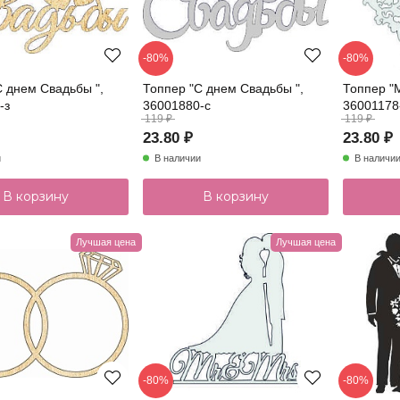
-80%
-80%
С днем Свадьбы ",
Топпер "С днем Свадьбы ",
Топпер "
-з
36001880-с
36001178-
119 ₽
119 ₽
23.80 ₽
23.80 ₽
и
В наличии
В наличи
В корзину
В корзину
Лучшая цена
Лучшая цена
-80%
-80%