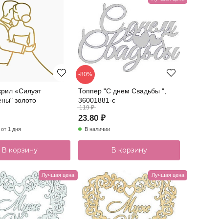
-80%
крил «Силуэт
Топпер "С днем Свадьбы ",
ны" золото
36001881-с
119 ₽
23.80 ₽
 от 1 дня
В наличии
В корзину
В корзину
Лучшая цена
Лучшая цена