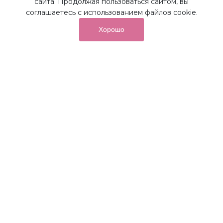
сайта. Продолжая пользоваться сайтом, вы
соглашаетесь с использованием файлов cookie.
Хорошо
от суммы покупок на бонусный
До 10%
счет
Получайте до 10% бонусов с первой покупки и
используйте их для последующих покупок в наших
магазинах и на сайте.