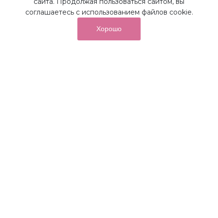
сайта. Продолжая пользоваться сайтом, вы
соглашаетесь с использованием файлов cookie.
Хорошо
от суммы покупок на бонусный
До 10%
счет
Получайте до 10% бонусов с первой покупки и
используйте их для последующих покупок в наших
магазинах и на сайте.