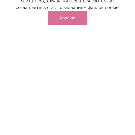
сайта. Продолжая пользоваться сайтом, вы
соглашаетесь с использованием файлов cookie.
Хорошо
от суммы покупок на бонусный
До 10%
счет
Получайте до 10% бонусов с первой покупки и
используйте их для последующих покупок в наших
магазинах и на сайте.