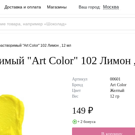
Москва
Доставка и оплата
Магазины
Ваш город:
Город определен ве
Москва
Россия
Да
астворимый "Art Color" 102 Лимон , 12 мл
имый "Art Color" 102 Лимон ,
Артикул
00601
Бренд
Art Color
Цвет
Желтый
Вес
12 гр
149 ₽
+ 2 бонуса
В корзину