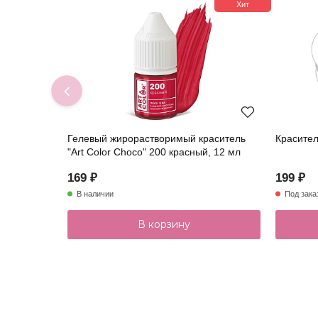
Хит
Гелевый жирорастворимый краситель
Красител
"Art Color Choco" 200 красный, 12 мл
169 ₽
199 ₽
В наличии
Под зака
В корзину