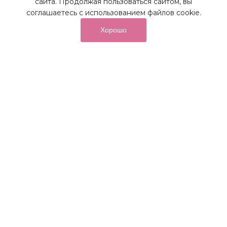
сайта. Продолжая пользоваться сайтом, вы
соглашаетесь с использованием файлов cookie.
Хорошо
от суммы покупок на бонусный
До 10%
счет
Получайте до 10% бонусов с первой покупки и
используйте их для последующих покупок в наших
магазинах и на сайте.