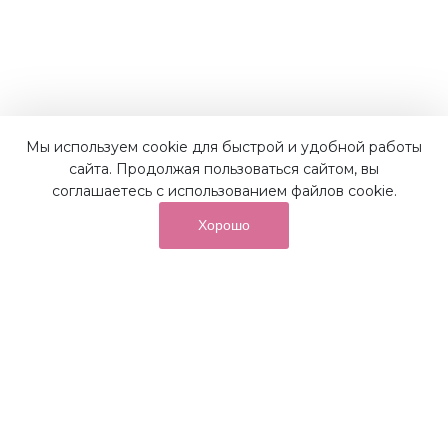
Мы используем cookie для быстрой и удобной работы
Наши преимущества
сайта. Продолжая пользоваться сайтом, вы
соглашаетесь с использованием файлов cookie.
Хорошо
от суммы покупок на бонусный
До 10%
счет
Получайте до 10% бонусов с первой покупки и