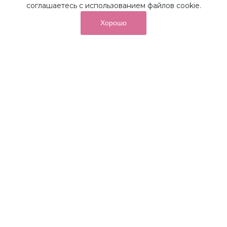
соглашаетесь с использованием файлов cookie.
Хорошо
от суммы покупок на бонусный
До 10%
счет
Получайте до 10% бонусов с первой покупки и
используйте их для последующих покупок в наших
магазинах и на сайте.