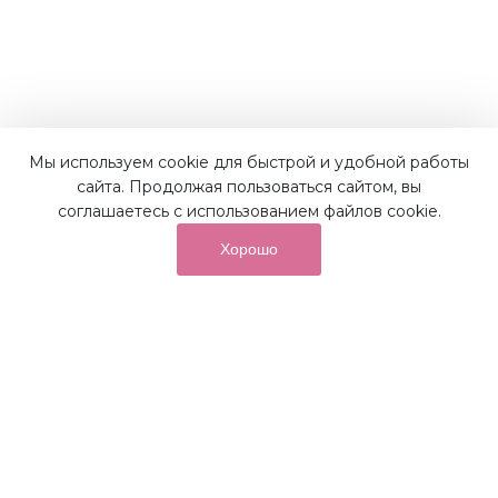
Наши преимущества
Мы используем cookie для быстрой и удобной работы
сайта. Продолжая пользоваться сайтом, вы
соглашаетесь с использованием файлов cookie.
Хорошо
от суммы покупок на бонусный
До 10%
счет
Получайте до 10% бонусов с первой покупки и
используйте их для последующих покупок в наших