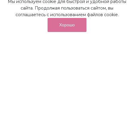
Мы используем cookie для быстрой и удобной работы
Наши преимущества
сайта. Продолжая пользоваться сайтом, вы
соглашаетесь с использованием файлов cookie.
Хорошо
от суммы покупок на бонусный
До 10%
счет
Получайте до 10% бонусов с первой покупки и
используйте их для последующих покупок в наших
магазинах и на сайте.