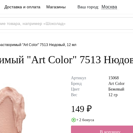
Москва
Доставка и оплата
Магазины
Ваш город:
Город определен ве
Москва
Россия
Да
астворимый "Art Color" 7513 Нюдовый, 12 мл
имый "Art Color" 7513 Нюдо
Артикул
15068
Бренд
Art Color
Цвет
Бежевый
Вес
12 гр
149 ₽
+ 2 бонуса
В корзину