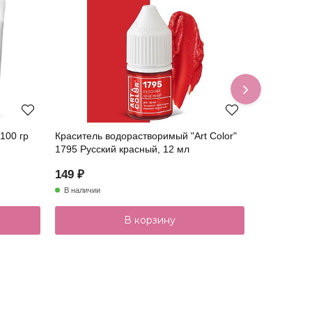
100 гр
Краситель водорастворимый "Art Color"
Гелевый ж
1795 Русский красный, 12 мл
"Art Color 
149 ₽
169 ₽
В наличии
В наличии
В корзину