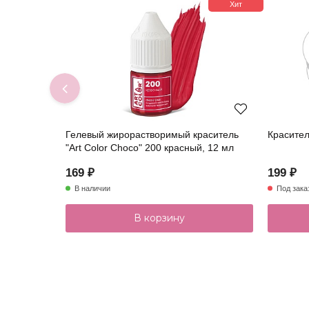
Хит
Гелевый жирорастворимый краситель
Красител
"Art Color Choco" 200 красный, 12 мл
169 ₽
199 ₽
В наличии
Под зака
В корзину