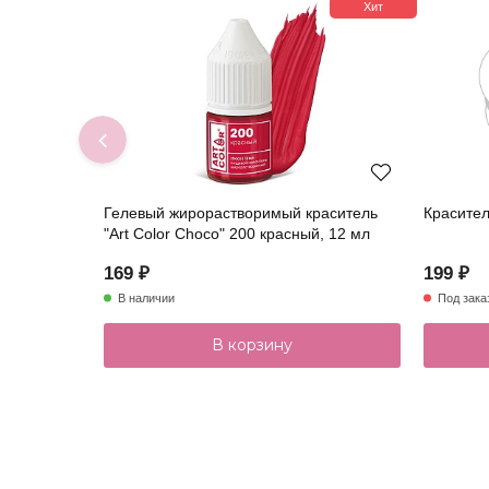
Хит
Гелевый жирорастворимый краситель
Красител
"Art Color Choco" 200 красный, 12 мл
169 ₽
199 ₽
В наличии
Под зака
В корзину