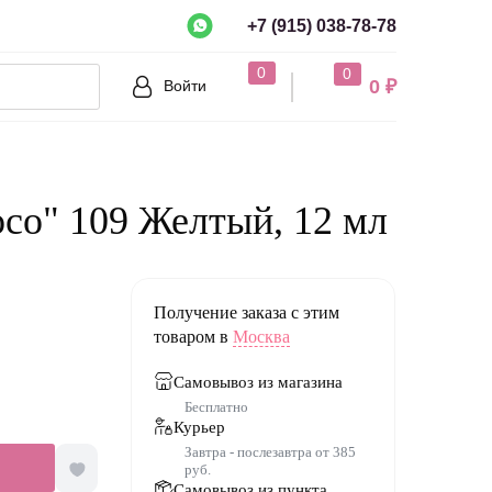
+7 (915) 038-78-78
рно?
0
0
0 ₽
Войти
Нет
co" 109 Желтый, 12 мл
Получение заказа с этим
товаром в
Москва
Самовывоз из магазина
Бесплатно
Курьер
Завтра - послезавтра от 385
руб.
Самовывоз из пункта