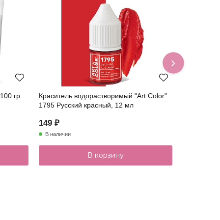
100 гр
Краситель водорастворимый "Art Color"
Краситель 
1795 Русский красный, 12 мл
Чёрный, 12
149 ₽
149 ₽
В наличии
В наличии
В корзину