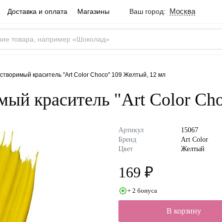
Москва
Доставка и оплата
Магазины
Ваш город:
Город определен ве
Москва
Россия
Да
творимый краситель "Art Color Choco" 109 Желтый, 12 мл
ый краситель "Art Color Cho
Артикул
15067
Бренд
Art Color
Цвет
Желтый
169 ₽
+ 2 бонуса
В корзину