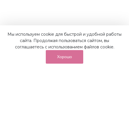
Мы используем cookie для быстрой и удобной работы
Наши преимущества
сайта. Продолжая пользоваться сайтом, вы
соглашаетесь с использованием файлов cookie.
Хорошо
от суммы покупок на бонусный
До 10%
счет
Получайте до 10% бонусов с первой покупки и
используйте их для последующих покупок в наших