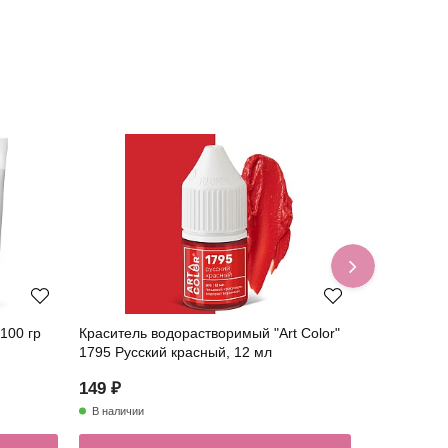
100 гр
Краситель водорастворимый "Art Color"
Гелевый ж
1795 Русский красный, 12 мл
"Art Color 
149 ₽
169 ₽
В наличии
В наличии