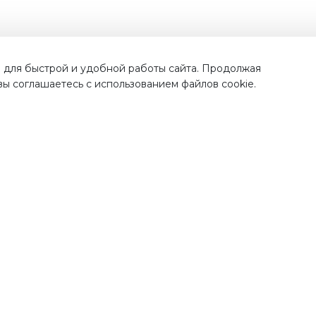
Наши преимущества
 для быстрой и удобной работы сайта. Продолжая
 вы соглашаетесь с использованием файлов cookie.
тавка по
всей России
Проверенная проду
от лучших бренд
рая и недорогая доставка
ших покупок по Москве,
Во всех наших магазинах, 
ковской области и всем
качественная продукци
регионам России.
проверенных поставщик
полностью прошедш
процедуру сертификац