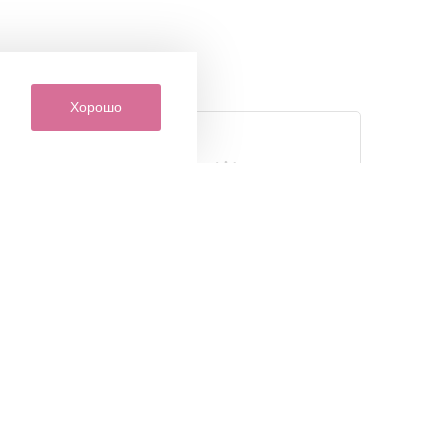
Хорошо
кция
Индивидуальный подход
ов
к каждому покупателю
только
Наши сотрудники всегда
я от
помогут вам с выбором товаров
ов и
и другими интересующими вас
ая
вопросами
ии.