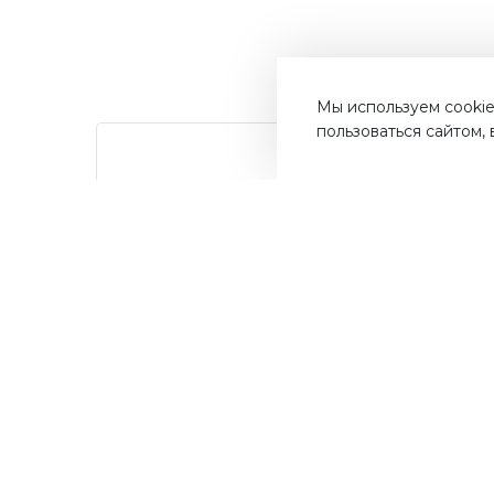
Мы используем cookie
пользоваться сайтом,
от суммы
Дос
До 10%
покупок на бонусный
Быст
счет
ва
Мос
Получайте до 10% бонусов с
первой покупки и используйте
их для последующих покупок в
наших магазинах и на сайте.