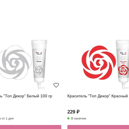
ь "Топ Декор" Белый 100 гр
Краситель "Топ Декор" Красный 
229 ₽
з от 1 дня
В наличии