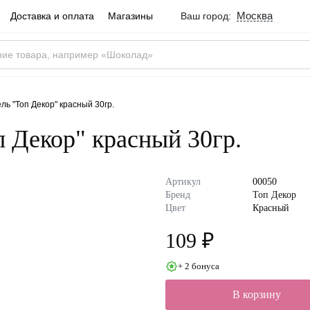
Москва
Доставка и оплата
Магазины
Ваш город:
Город определен ве
Москва
Россия
Да
ль "Топ Декор" красный 30гр.
п Декор" красный 30гр.
Артикул
00050
Бренд
Топ Декор
Цвет
Красный
109 ₽
+ 2 бонуса
В корзину