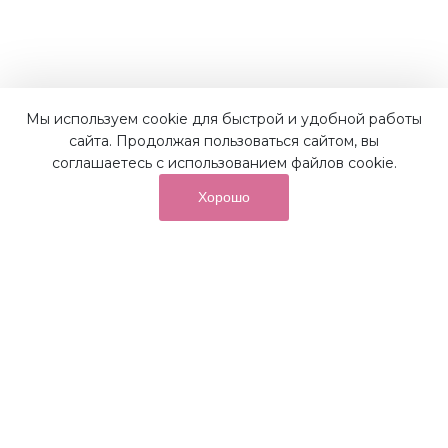
Мы используем cookie для быстрой и удобной работы
Наши преимущества
сайта. Продолжая пользоваться сайтом, вы
соглашаетесь с использованием файлов cookie.
Хорошо
от суммы покупок на бонусный
До 10%
счет
Получайте до 10% бонусов с первой покупки и
используйте их для последующих покупок в наших