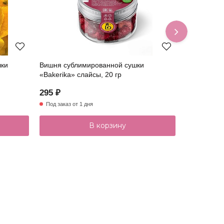
шки
Вишня сублимированной сушки
Малина су
«Bakerika» слайсы, 20 гр
«Bakerika»
295 ₽
399 ₽
Под заказ от 1 дня
В наличии
В корзину