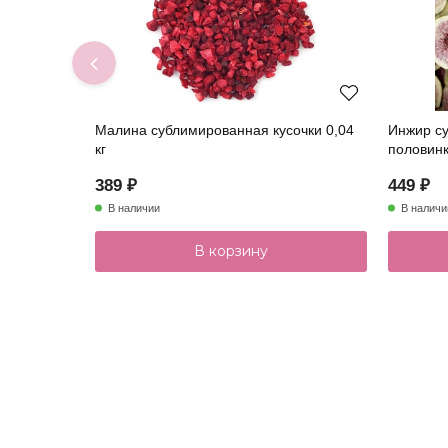
Малина сублимированная кусочки 0,04
Инжир с
кг
половинк
389 ₽
449 ₽
В наличии
В наличи
В корзину