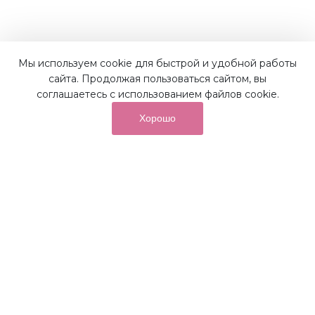
Мы используем cookie для быстрой и удобной работы
Наши преимущества
сайта. Продолжая пользоваться сайтом, вы
соглашаетесь с использованием файлов cookie.
Хорошо
от суммы покупок на бонусный
До 10%
счет
Получайте до 10% бонусов с первой покупки и
используйте их для последующих покупок в наших
магазинах и на сайте.