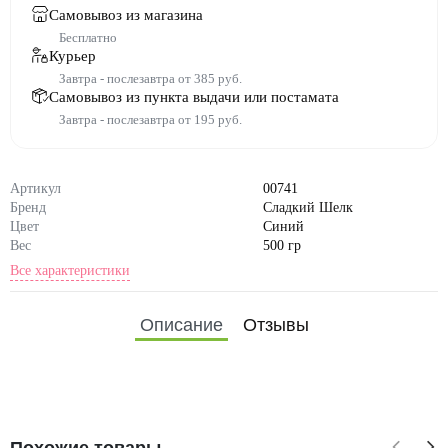
Самовывоз из магазина
Бесплатно
Курьер
Завтра - послезавтра от 385 руб.
Самовывоз из пункта выдачи или постамата
Завтра - послезавтра от 195 руб.
Артикул
00741
Бренд
Сладкий Шелк
Цвет
Синий
Вес
500 гр
Все характеристики
Состав
Сахар, глюкозный сироп, п
шеничный крахмал, кукуруз
Описание
Отзывы
ный крахмал, масло растите
льное, камедь тары, КМЦ, гл
ицерин, лецитин, сорбат кал
ия, краситель, ванилин, лим
онная кислота