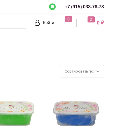
+7 (915) 038-78-78
рно?
0
0
0 ₽
Войти
Нет
Сортировать по: