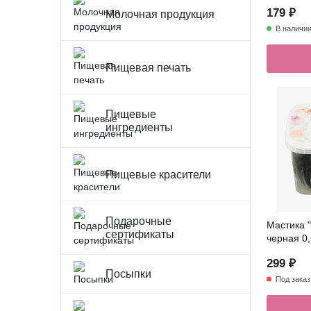
179 ₽
Молочная продукция
В наличи
Пищевая печать
Пищевые
ингредиенты
Пищевые красители
Подарочные
Мастика 
сертификаты
черная 0,
299 ₽
Посыпки
Под заказ