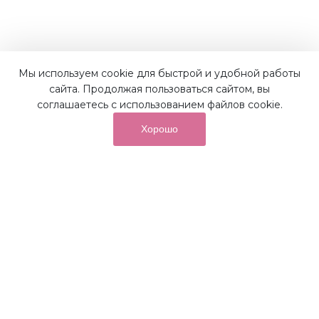
Мы используем cookie для быстрой и удобной работы
Наши преимущества
сайта. Продолжая пользоваться сайтом, вы
соглашаетесь с использованием файлов cookie.
Хорошо
от суммы покупок на бонусный
До 10%
счет
Получайте до 10% бонусов с первой покупки и
используйте их для последующих покупок в наших
магазинах и на сайте.