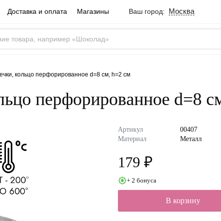
Москва
Доставка и оплата
Магазины
Ваш город:
Город определен ве
Москва
Россия
Да
чки, кольцо перфорированное d=8 см, h=2 см
льцо перфорированное d=8 см
Артикул
00407
Материал
Металл
179 ₽
+ 2 бонуса
В корзину