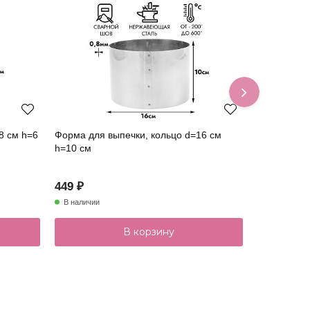
8 см h=6
Форма для выпечки, кольцо d=16 см
Форма для 
h=10 см
h=10 см
449 ₽
249 ₽
В наличии
В наличии
В корзину