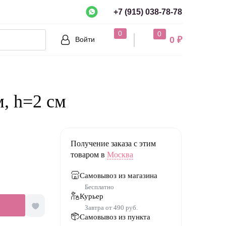
+7 (915) 038-78-78
рно?
0
0
0 ₽
Войти
Нет
, h=2 см
Получение заказа с этим
товаром в
Москва
Самовывоз из магазина
Бесплатно
Курьер
Завтра от 490 руб.
Самовывоз из пункта