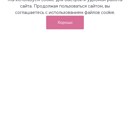
сайта. Продолжая пользоваться сайтом, вы
соглашаетесь с использованием файлов cookie.
Хорошо
от суммы покупок на бонусный
До 10%
счет
Получайте до 10% бонусов с первой покупки и
используйте их для последующих покупок в наших
магазинах и на сайте.