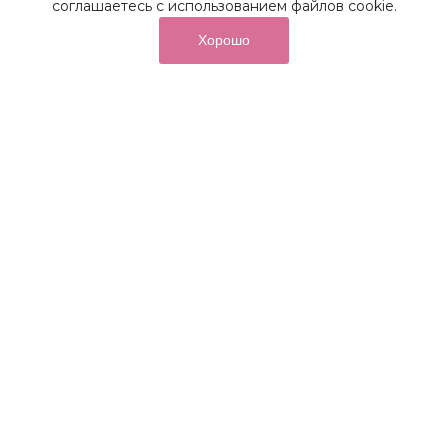
соглашаетесь с использованием файлов cookie.
Хорошо
от суммы покупок на бонусный
До 10%
счет
Получайте до 10% бонусов с первой покупки и
используйте их для последующих покупок в наших
магазинах и на сайте.