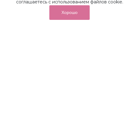
соглашаетесь с использованием файлов cookie.
Хорошо
от суммы покупок на бонусный
До 10%
счет
Получайте до 10% бонусов с первой покупки и
используйте их для последующих покупок в наших
магазинах и на сайте.