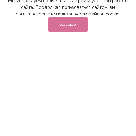
Мы используем cookie для быстрой и удобной работы
сайта. Продолжая пользоваться сайтом, вы
Наши преимущества
соглашаетесь с использованием файлов cookie.
Хорошо
от суммы покупок на бонусный
До 10%
счет
Получайте до 10% бонусов с первой покупки и
используйте их для последующих покупок в наших
магазинах и на сайте.