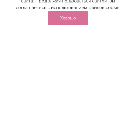
сайта. Продолжая пользоваться сайтом, вы
соглашаетесь с использованием файлов cookie.
Хорошо
от суммы покупок на бонусный
До 10%
счет
Получайте до 10% бонусов с первой покупки и
используйте их для последующих покупок в наших
магазинах и на сайте.