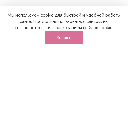
Мы используем cookie для быстрой и удобной работы
Наши преимущества
сайта. Продолжая пользоваться сайтом, вы
соглашаетесь с использованием файлов cookie.
Хорошо
от суммы покупок на бонусный
До 10%
счет
Получайте до 10% бонусов с первой покупки и
используйте их для последующих покупок в наших
магазинах и на сайте.