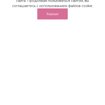
сайта. Продолжая пользоваться сайтом, вы
соглашаетесь с использованием файлов cookie.
Хорошо
от суммы покупок на бонусный
До 10%
счет
Получайте до 10% бонусов с первой покупки и
используйте их для последующих покупок в наших
магазинах и на сайте.