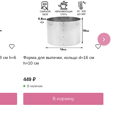
8 см h=6
Форма для выпечки, кольцо d=16 см
Форма для 
h=10 см
h=10 см
449 ₽
249 ₽
В наличии
В наличии
В корзину