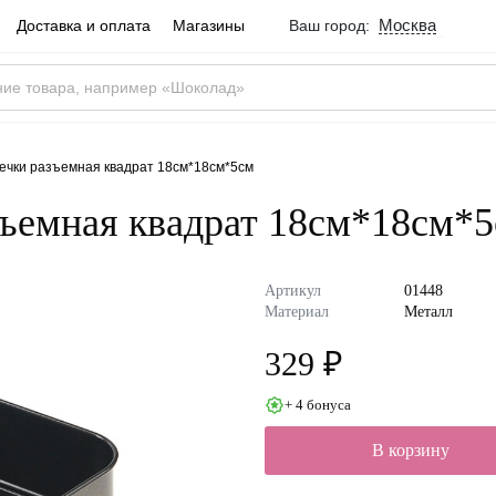
Москва
Доставка и оплата
Магазины
Ваш город:
Город определен ве
Москва
Россия
Да
ечки разъемная квадрат 18см*18см*5см
зъемная квадрат 18см*18см*
Артикул
01448
Материал
Металл
329 ₽
+ 4 бонуса
В корзину