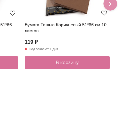
51*66
Бумага Тишью Коричневый 51*66 см 10
Бумага Тиш
листов
листов
119 ₽
119 ₽
Под заказ от 1 дня
В наличии
В корзину