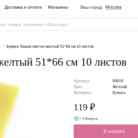
Москва
Доставка и оплата
Магазины
Ваш город:
Город определен ве
Москва
Россия
Да
ю
Бумага Тишью светло-желтый 51*66 см 10 листов
елтый 51*66 см 10 листов
Артикул
00018
Цвет
Желтый
Материал
Бумага
119 ₽
+ 2 бонуса
В корзину