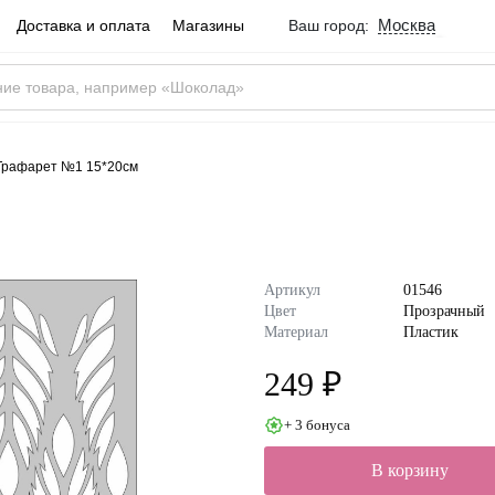
Москва
Доставка и оплата
Магазины
Ваш город:
Город определен ве
Москва
Россия
Да
Трафарет №1 15*20см
Артикул
01546
Цвет
Прозрачный
Материал
Пластик
249 ₽
+ 3 бонуса
В корзину