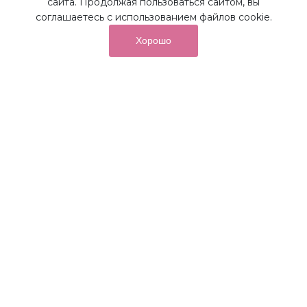
сайта. Продолжая пользоваться сайтом, вы
соглашаетесь с использованием файлов cookie.
Хорошо
от суммы покупок на бонусный
До 10%
счет
Получайте до 10% бонусов с первой покупки и
используйте их для последующих покупок в наших
магазинах и на сайте.