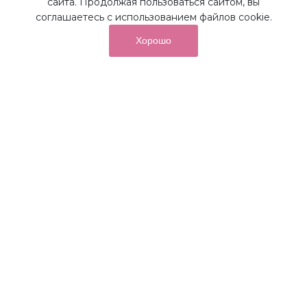
сайта. Продолжая пользоваться сайтом, вы
соглашаетесь с использованием файлов cookie.
Хорошо
от суммы покупок на бонусный
До 10%
счет
Получайте до 10% бонусов с первой покупки и
используйте их для последующих покупок в наших
магазинах и на сайте.