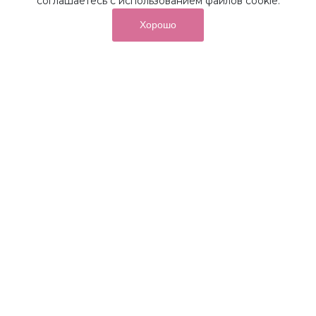
соглашаетесь с использованием файлов cookie.
Хорошо
от суммы покупок на бонусный
До 10%
счет
Получайте до 10% бонусов с первой покупки и
используйте их для последующих покупок в наших
магазинах и на сайте.