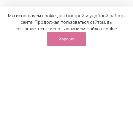
Мы используем cookie для быстрой и удобной работы
Наши преимущества
сайта. Продолжая пользоваться сайтом, вы
соглашаетесь с использованием файлов cookie.
Хорошо
от суммы покупок на бонусный
До 10%
счет
Получайте до 10% бонусов с первой покупки и
используйте их для последующих покупок в наших
магазинах и на сайте.