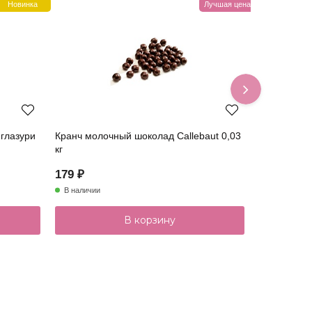
Новинка
Лучшая цена
 глазури
Кранч молочный шоколад Callebaut 0,03
Драже зерн
кг
№087М 0,0
179 ₽
149 ₽
В наличии
В наличии
В корзину