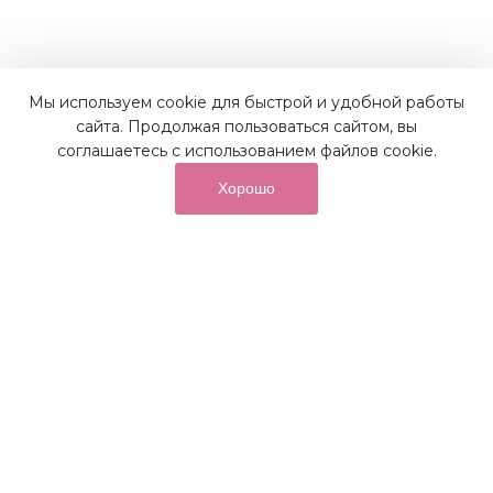
Наши преимущества
Мы используем cookie для быстрой и удобной работы
сайта. Продолжая пользоваться сайтом, вы
соглашаетесь с использованием файлов cookie.
Хорошо
от суммы покупок на бонусный
До 10%
счет
Получайте до 10% бонусов с первой покупки и
используйте их для последующих покупок в наших
магазинах и на сайте.