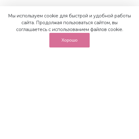
Наши преимущества
Мы используем cookie для быстрой и удобной работы
сайта. Продолжая пользоваться сайтом, вы
соглашаетесь с использованием файлов cookie.
Хорошо
от суммы покупок на бонусный
До 10%
счет
Получайте до 10% бонусов с первой покупки и
используйте их для последующих покупок в наших
магазинах и на сайте.