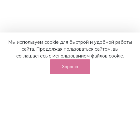
Наши преимущества
Мы используем cookie для быстрой и удобной работы
сайта. Продолжая пользоваться сайтом, вы
соглашаетесь с использованием файлов cookie.
Хорошо
от суммы покупок на бонусный
До 10%
счет
Получайте до 10% бонусов с первой покупки и
используйте их для последующих покупок в наших