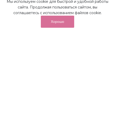
Мы используем cookie для быстрой и удобной работы
Наши преимущества
сайта. Продолжая пользоваться сайтом, вы
соглашаетесь с использованием файлов cookie.
Хорошо
от суммы покупок на бонусный
До 10%
счет
Получайте до 10% бонусов с первой покупки и
используйте их для последующих покупок в наших
магазинах и на сайте.