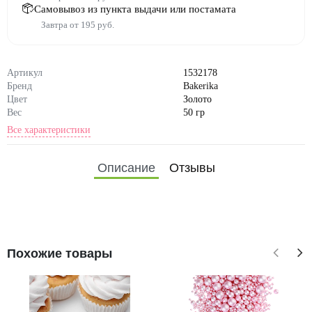
Самовывоз из пункта выдачи или постамата
Завтра от 195 руб.
Артикул
1532178
Бренд
Bakerika
Цвет
Золото
Вес
50 гр
Все характеристики
Состав
сахар, кукурузный крахмал,
мука рисовая, мальтодекстри
Описание
Отзывы
н, эмульгатор E322, карнауб
ский воск, пищевые красите
ли Е102, Е124, Е129, Е133,
Е171, ванилин
Похожие товары