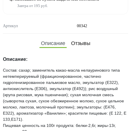
Завтра от 195 руб.
Артикул
00342
Описание
Отзывы
Описание:
Состав: сахар; заменитель какао-масла нелауринового типа
нетемперируемый (фракционированное, частично
гидрогенизированное пальмовое масло, эмульгатор (Е322),
антиокислитель (Е306), эмульгатор (Е492)); рис воздушный
(крупа рисовая, мука пшеничная); сухая молочная смесь
(сыворотка сухая, сухое обезжиренное молоко, сухое цельное
молоко, лактоза, молочный протеин); эмульгаторы: (Е476,
Е322), ароматизатор «Ванилин»; красители пищевые: (Е 122, Е
133,Е171).
Пищевая ценность на 100г продукта: белки-2,6г, жиры-13г,