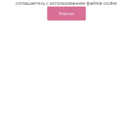
соглашаетесь с использованием файлов cookie.
Хорошо
от суммы покупок на бонусный
До 10%
счет
Получайте до 10% бонусов с первой покупки и
используйте их для последующих покупок в наших
магазинах и на сайте.