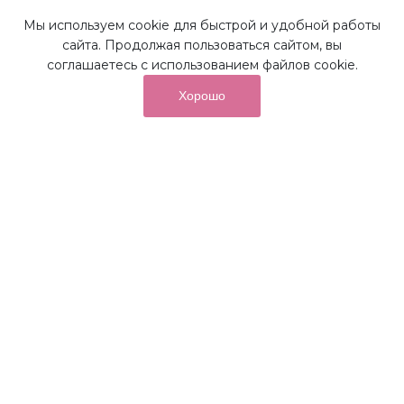
Мы используем cookie для быстрой и удобной работы
Наши преимущества
сайта. Продолжая пользоваться сайтом, вы
соглашаетесь с использованием файлов cookie.
Хорошо
от суммы покупок на бонусный
До 10%
счет
Получайте до 10% бонусов с первой покупки и
используйте их для последующих покупок в наших
магазинах и на сайте.