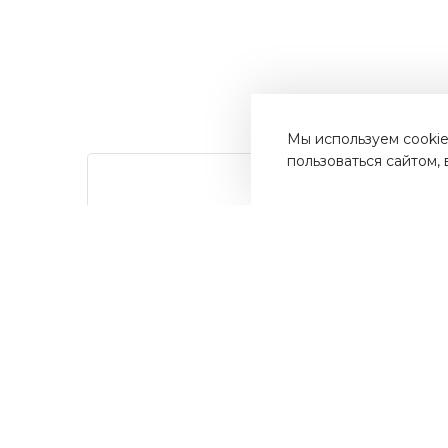
Мы используем cookie
пользоваться сайтом,
от суммы
Дос
До 10%
покупок на бонусный
Быст
счет
ва
Мос
Получайте до 10% бонусов с
первой покупки и используйте
их для последующих покупок в