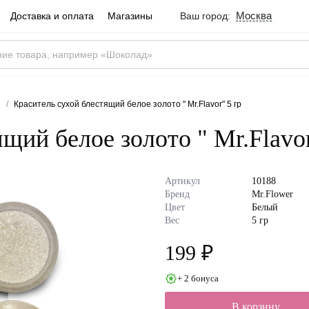
Москва
Доставка и оплата
Магазины
Ваш город:
Город определен ве
Москва
Россия
Да
и
Краситель сухой блестящий белое золото " Mr.Flavor" 5 гр
щий белое золото " Mr.Flavor
Артикул
10188
Бренд
Mr.Flower
Цвет
Белый
Вес
5 гр
199 ₽
+ 2 бонуса
В корзину