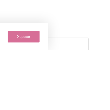
Хорошо
кция
Индивидуальный подход
ов
к каждому покупателю
только
Наши сотрудники всегда
я от
помогут вам с выбором товаров
ов и
и другими интересующими вас
ая
вопросами