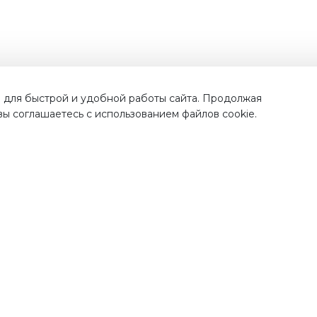
Наши преимущества
 для быстрой и удобной работы сайта. Продолжая
 вы соглашаетесь с использованием файлов cookie.
тавка по
всей России
Проверенная проду
от лучших бренд
рая и недорогая доставка
ших покупок по Москве,
Во всех наших магазинах, 
ковской области и всем
качественная продукци
регионам России.
проверенных поставщик
полностью прошедш