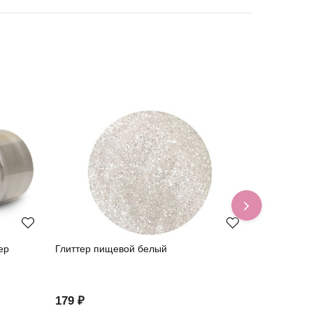
ер
Глиттер пищевой белый
Краситель 
Caramella, 
179 ₽
179 ₽