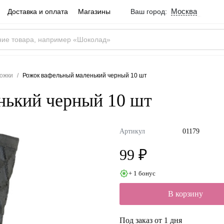
Москва
Доставка и оплата
Магазины
Ваш город:
Город определен ве
Москва
Россия
Да
ожки
Рожок вафельный маленький черный 10 шт
нький черный 10 шт
Артикул
01179
99 ₽
+ 1 бонус
В корзину
Под заказ от 1 дня