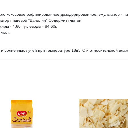
масло кокосовое рафинированное дезодорированное, эмульгатор - 
изатор пищевой "Ванилин".Содержит глютен.
жиры - 4.60г, углеводы - 84.60г.
 ккал.
а и солнечных лучей при температуре 18±3°C и относительной влаж