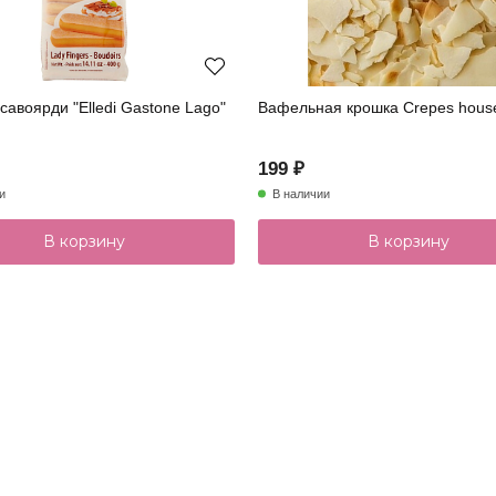
савоярди "Elledi Gastone Lago"
Вафельная крошка Crepes house
199 ₽
и
В наличии
В корзину
В корзину